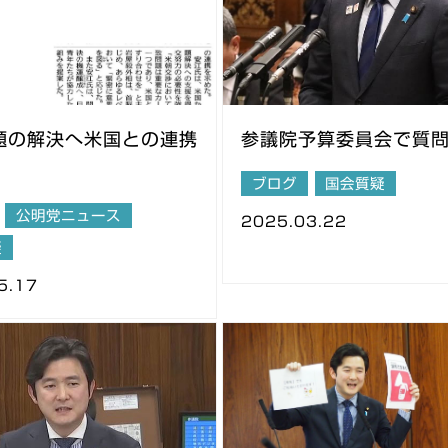
題の解決へ米国との連携
参議院予算委員会で質
ブログ
国会質疑
公明党ニュース
2025.03.22
疑
5.17