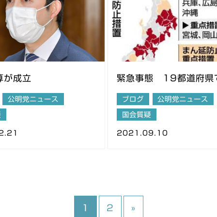
算が成立
緊急事態 19都道府県
公明党ニュース
ブログ
公明党ニュース
疑
国会質疑
2.21
2021.09.10
1
2
»