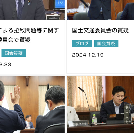
による拉致問題等に関す
国土交通委員会の質疑
委員会で質疑
ブログ
国会質疑
国会質疑
2024.12.19
2.23