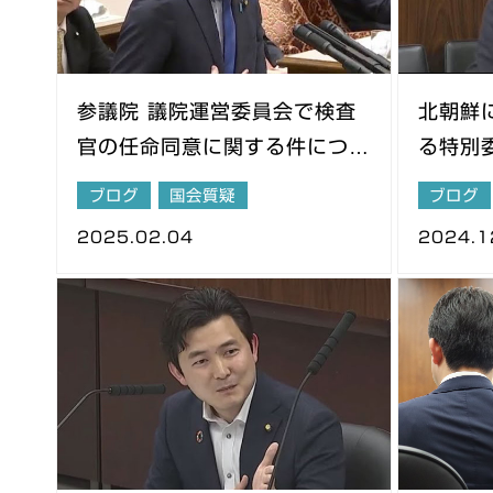
参議院 議院運営委員会で検査
北朝鮮
官の任命同意に関する件につい
る特別
て質問
ブログ
国会質疑
ブログ
2025.02.04
2024.1