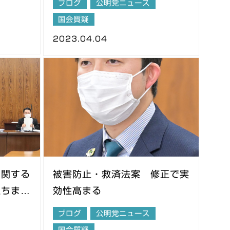
ブログ
公明党ニュース
国会質疑
2023.04.04
に関する
被害防止・救済法案 修正で実
立ちまし
効性高まる
ブログ
公明党ニュース
国会質疑