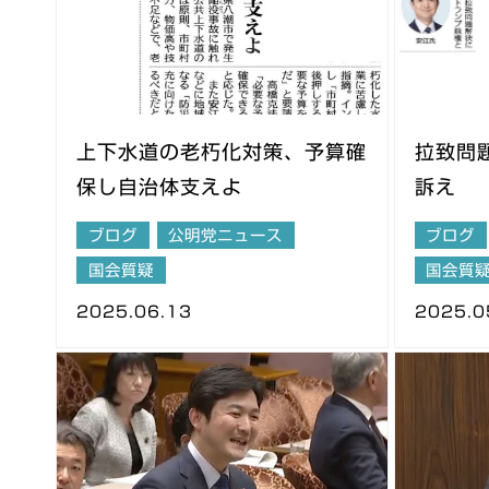
上下水道の老朽化対策、予算確
拉致問
保し自治体支えよ
訴え
ブログ
公明党ニュース
ブログ
国会質疑
国会質
2025.06.13
2025.0