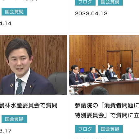
ブログ
国会質疑
国会質疑
2023.04.12
4.14
 農林水産委員会で質問
参議院の「消費者問題
特別委員会」で質問に
国会質疑
た💪
ブログ
国会質疑
3.17