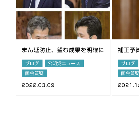
まん延防止、望む成果を明確に
補正予
ブログ
公明党ニュース
ブログ
国会質疑
国会質
2022.03.09
2021.1