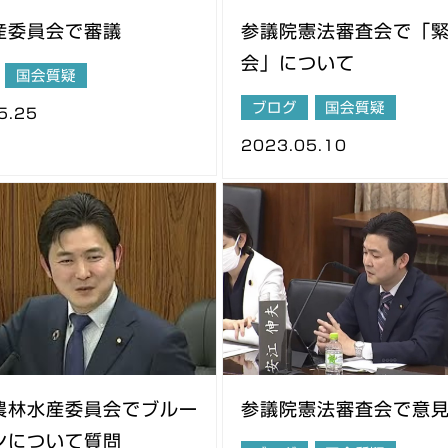
産委員会で審議
参議院憲法審査会で「
会」について
国会質疑
ブログ
国会質疑
5.25
2023.05.10
農林水産委員会でブルー
参議院憲法審査会で意
ンについて質問