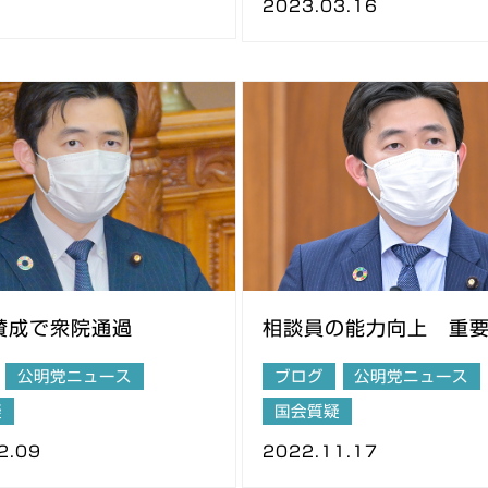
2023.03.16
賛成で衆院通過
相談員の能力向上 重
公明党ニュース
ブログ
公明党ニュース
疑
国会質疑
2.09
2022.11.17