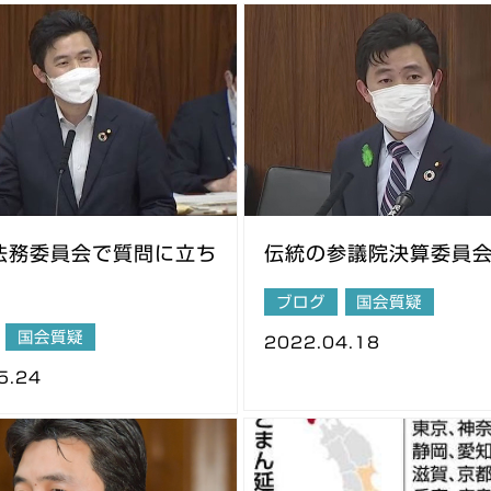
法務委員会で質問に立ち
伝統の参議院決算委員
ブログ
国会質疑
国会質疑
2022.04.18
5.24