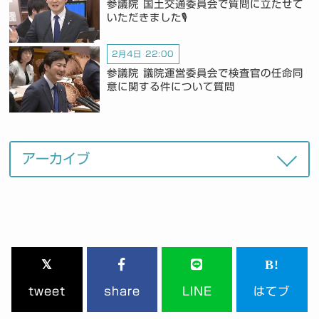
参議院 国土交通委員会で質問に立たせて
いただきました🎙️
2月4日 22:00
参議院 議院運営委員会で検査官の任命同
意に関する件について質問
tweet
share
LINE
はてブ