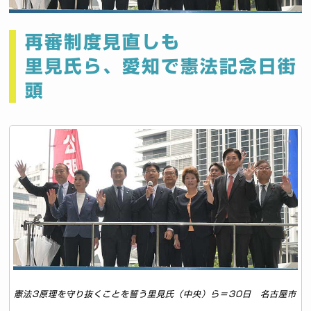
再審制度見直しも
里見氏ら、愛知で憲法記念日街
頭
憲法3原理を守り抜くことを誓う里見氏（中央）ら＝30日 名古屋市