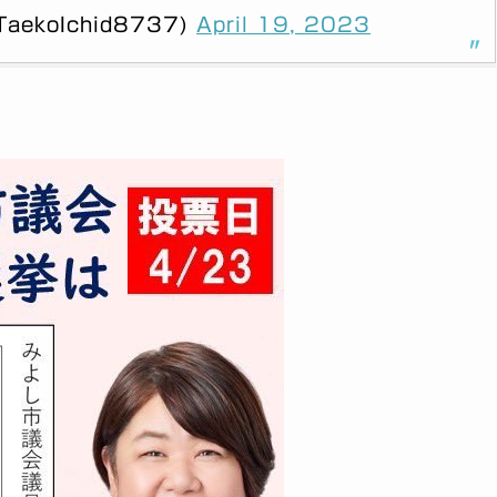
ekoIchid8737)
April 19, 2023