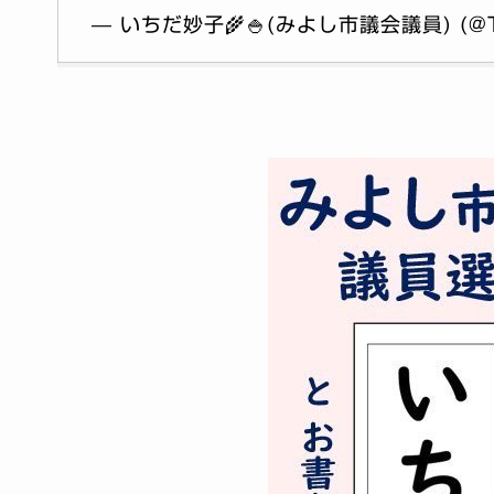
— いちだ妙子🌾🍚(みよし市議会議員) (@Ta