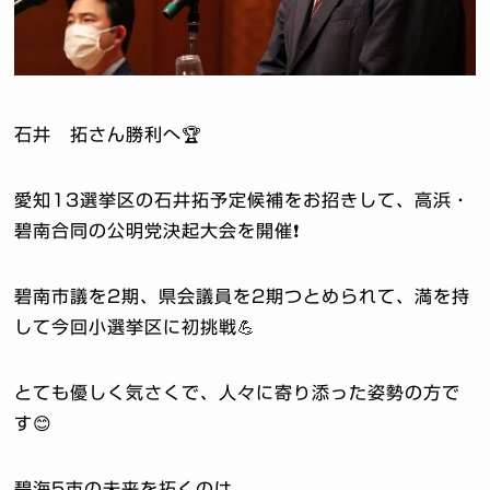
石井 拓さん勝利へ🏆
愛知13選挙区の石井拓予定候補をお招きして、高浜・
碧南合同の公明党決起大会を開催❗️
碧南市議を2期、県会議員を2期つとめられて、満を持
して今回小選挙区に初挑戦💪
とても優しく気さくで、人々に寄り添った姿勢の方で
す😊
碧海5市の未来を拓くのは、