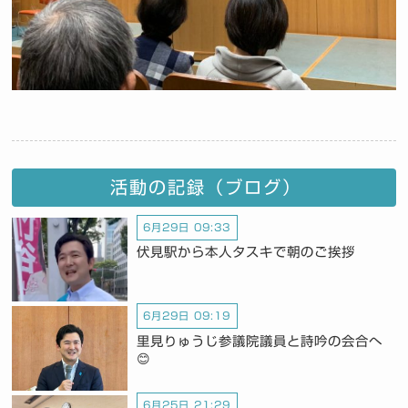
活動の記録（ブログ）
6月29日 09:33
伏見駅から本人タスキで朝のご挨拶
6月29日 09:19
里見りゅうじ参議院議員と詩吟の会合へ
😊
6月25日 21:29