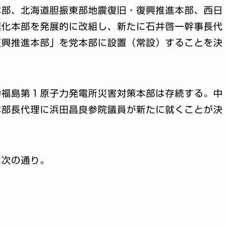
本部、北海道胆振東部地震復旧・復興推進本部、西日
速化本部を発展的に改組し、新たに石井啓一幹事長代
復興推進本部」を党本部に設置（常設）することを決
力福島第１原子力発電所災害対策本部は存続する。中
本部長代理に浜田昌良参院議員が新たに就くことが決
は次の通り。