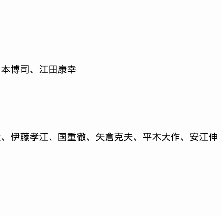
明
山本博司、江田康幸
造、伊藤孝江、国重徹、矢倉克夫、平木大作、安江伸