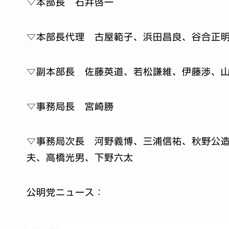
▽本部長 石井啓一
▽本部長代理 古屋範子、浜田昌良、谷合正
▽副本部長 佐藤英道、若松謙維、伊藤渉、
▽事務局長 宮崎勝
▽事務局次長 河野義博、三浦信祐、秋野公
夫、高橋光男、下野六太
公明党ニュース：