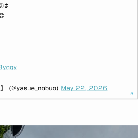
点は

F3yqqy
@yasue_nobuo)
May 22, 2026