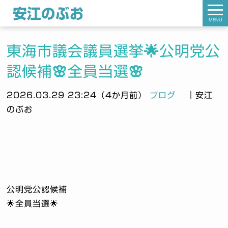
MENU
東海市議会議員選挙🌟公明党公
認候補🌸全員当選🌸
2026.03.29 23:24（4か月前）
ブログ
｜安江
のぶお
公明党公認候補
🌟全員当選🌟