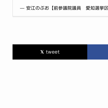
— 安江のぶお【前参議院議員 愛知選挙区】 (
tweet