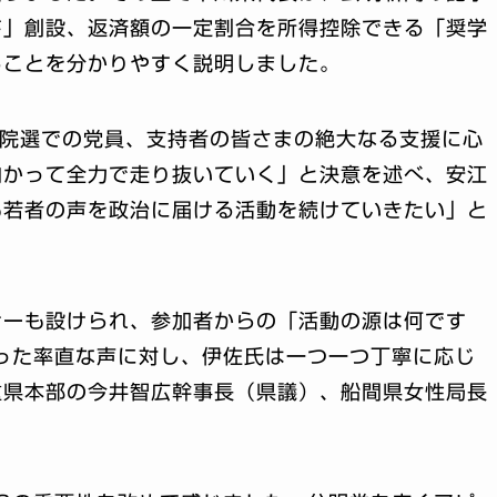
ド」創設、返済額の一定割合を所得控除できる「奨学
ることを分かりやすく説明しました。
参院選での党員、支持者の皆さまの絶大なる支援に心
向かって全力で走り抜いていく」と決意を述べ、安江
も若者の声を政治に届ける活動を続けていきたい」と
ナーも設けられ、参加者からの「活動の源は何です
った率直な声に対し、伊佐氏は一つ一つ丁寧に応じ
重県本部の今井智広幹事長（県議）、船間県女性局長