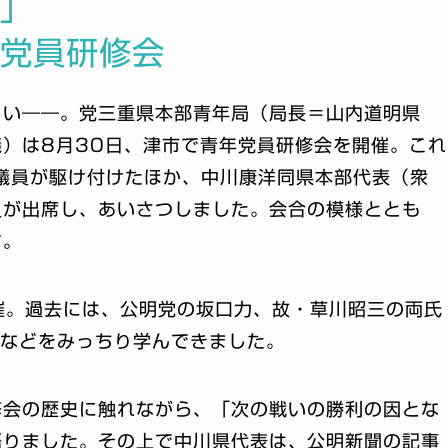
た」
年党員研修会
しい――。党三重県本部青年局（局長＝山内道明県
）は8月30日、津市で青年党員研修会を開催。これ
議員が駆け付けたほか、中川康洋同県本部代表（衆
員が出席し、あいさつしました。会合の模様ととも
す。
催。過去には、公明党の坂口力、故・草川昭三の両氏
割などをみっちり学んできました。
修会の歴史に触れながら、「次の戦いの勝利の因とな
語りました。その上で中川県代表は、公明新聞の記事