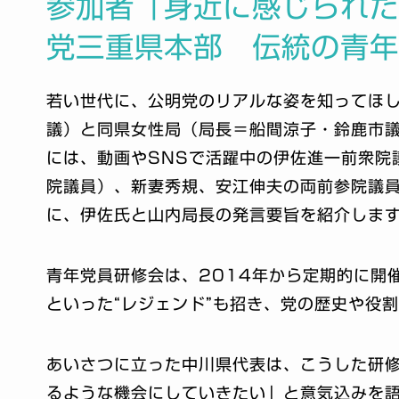
参加者「身近に感じられ
党三重県本部 伝統の青
若い世代に、公明党のリアルな姿を知ってほ
議）と同県女性局（局長＝船間涼子・鈴鹿市議
には、動画やSNSで活躍中の伊佐進一前衆院
院議員）、新妻秀規、安江伸夫の両前参院議
に、伊佐氏と山内局長の発言要旨を紹介しま
青年党員研修会は、2014年から定期的に開
といった“レジェンド”も招き、党の歴史や役
あいさつに立った中川県代表は、こうした研
るような機会にしていきたい」と意気込みを