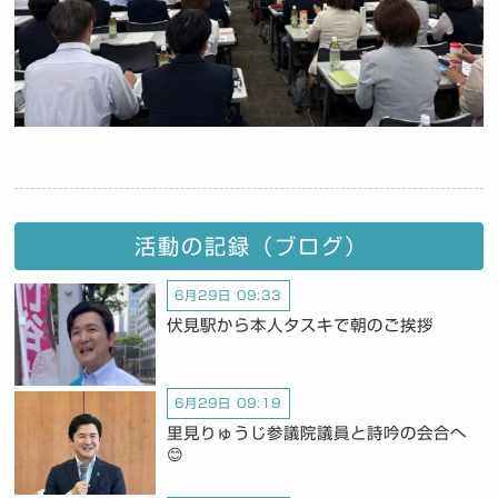
活動の記録（ブログ）
6月29日 09:33
伏見駅から本人タスキで朝のご挨拶
6月29日 09:19
里見りゅうじ参議院議員と詩吟の会合へ
😊