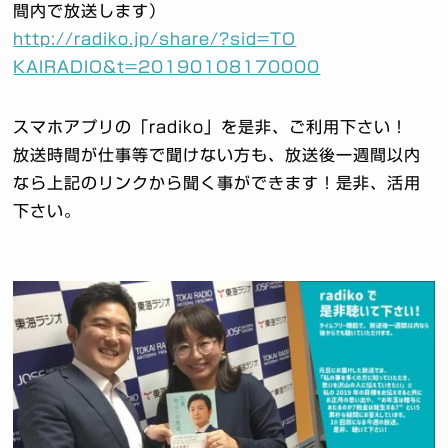
間内で放送し
ます）
http://radiko.jp/share/?sid=TO
KAIRADIO&t=20190108170000
スマホアプリの「radiko」を是非、ご利用下さい！
放送時間が仕事等で聞けない方も、放送後一週間以内
なら上記のリ
ンクから聞く事ができます！是非、活用
下さい。