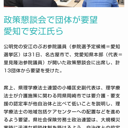
政策懇談会で団体が要望
愛知で安江氏ら
公明党の安江のぶお参院議員（参院選予定候補＝愛知
選挙区）は31日、名古屋市で、党愛知県本部（代表＝
里見隆治参院議員）が開いた政策懇談会に出席し、計
13団体から要望を受けた。
席上、県理学療法士連盟の小幡匡史副代表は、理学療
法士が介護施策に関わる同県岡崎市では要介護・要支
援の認定率が他自治体と比べて低いことを説明し、理
学療法士の地域包括ケアセンターへの配置などを進め
るよう要望。県社会保険労務士政治連盟は、大規模災
害時に迅速な相談体制を築けるよう、自治体との協定