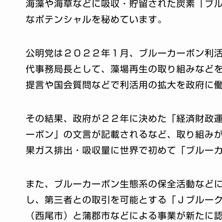
海藻や海草などに吸収・貯留された炭素「ブ
なポテンシャルを秘めています。
公明党は２０２２年１月、ブルーカーボン利
代事務局長として、藻場再生の取り組みなど
提言や国会質問などで利活用の拡大を政府に
その結果、政府が２２年に決めた「経済財政
ーボン」の文言が記載されるなど、取り組み
果ガス排出・吸収量に世界で初めて「ブルー
また、ブルーカーボン生態系の保全活動など
し、第三者との取引を可能とする「Ｊブルー
（西尾市）と蒲郡市などによる事業が新たに