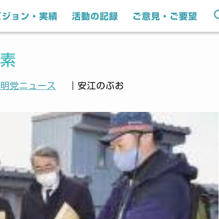
ビジョン・実績
活動の記録
ご意見・ご要望
素
公明党ニュース
｜安江のぶお