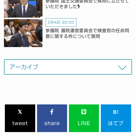
参議院 国土交通委員会で質問に立たせて
いただきました🎙️
2月4日 22:00
参議院 議院運営委員会で検査官の任命同
意に関する件について質問
tweet
share
LINE
はてブ