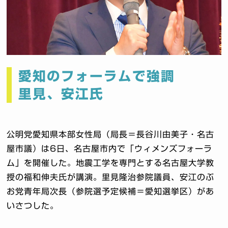
愛知のフォーラムで強調
里見、安江氏
公明党愛知県本部女性局（局長＝長谷川由美子・名古
屋市議）は6日、名古屋市内で「ウィメンズフォーラ
ム」を開催した。地震工学を専門とする名古屋大学教
授の福和伸夫氏が講演。里見隆治参院議員、安江のぶ
お党青年局次長（参院選予定候補＝愛知選挙区）があ
いさつした。