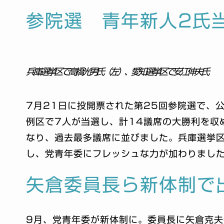
参院選 青年新人2氏
兵庫選挙区で高橋光男氏（左）、愛知選挙区で安江伸夫氏
7月21日に投開票された第25回参院選で、
例区で7人が当選し、計14議席の大勝利を収
なり、過去最多議席に並びました。兵庫選挙
し、党青年委にフレッシュな力が加わりました
矢倉委員長ら新体制で
9月、党青年委が新体制に。委員長に矢倉克