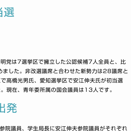
当選
公明党は7選挙区で擁立した公認候補7人全員と、比
めました。非改選議席と合わせた新勢力は28議席と
区で高橋光男氏、愛知選挙区で安江伸夫氏が初当選
。現在、青年委所属の国会議員は13人です。
出発
夫参院議員、学生局長に安江伸夫参院議員がそれぞれ