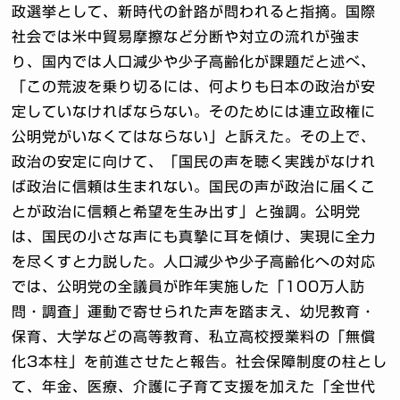
政選挙として、新時代の針路が問われると指摘。国際
社会では米中貿易摩擦など分断や対立の流れが強ま
り、国内では人口減少や少子高齢化が課題だと述べ、
「この荒波を乗り切るには、何よりも日本の政治が安
定していなければならない。そのためには連立政権に
公明党がいなくてはならない」と訴えた。その上で、
政治の安定に向けて、「国民の声を聴く実践がなけれ
ば政治に信頼は生まれない。国民の声が政治に届くこ
とが政治に信頼と希望を生み出す」と強調。公明党
は、国民の小さな声にも真摯に耳を傾け、実現に全力
を尽くすと力説した。人口減少や少子高齢化への対応
では、公明党の全議員が昨年実施した「100万人訪
問・調査」運動で寄せられた声を踏まえ、幼児教育・
保育、大学などの高等教育、私立高校授業料の「無償
化3本柱」を前進させたと報告。社会保障制度の柱とし
て、年金、医療、介護に子育て支援を加えた「全世代