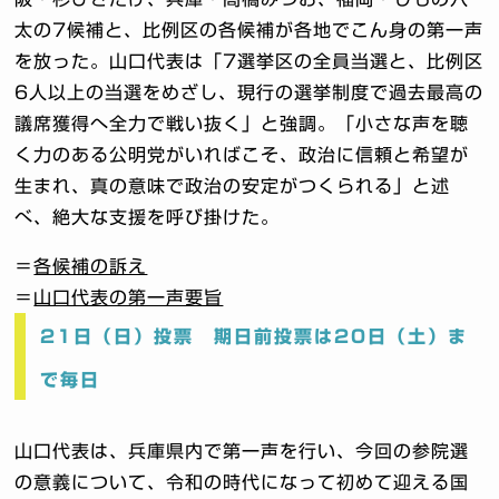
太の7候補と、比例区の各候補が各地でこん身の第一声
を放った。山口代表は「7選挙区の全員当選と、比例区
6人以上の当選をめざし、現行の選挙制度で過去最高の
議席獲得へ全力で戦い抜く」と強調。「小さな声を聴
く力のある公明党がいればこそ、政治に信頼と希望が
生まれ、真の意味で政治の安定がつくられる」と述
べ、絶大な支援を呼び掛けた。
＝
各候補の訴え
＝
山口代表の第一声要旨
21日（日）投票 期日前投票は20日（土）ま
で毎日
山口代表は、兵庫県内で第一声を行い、今回の参院選
の意義について、令和の時代になって初めて迎える国