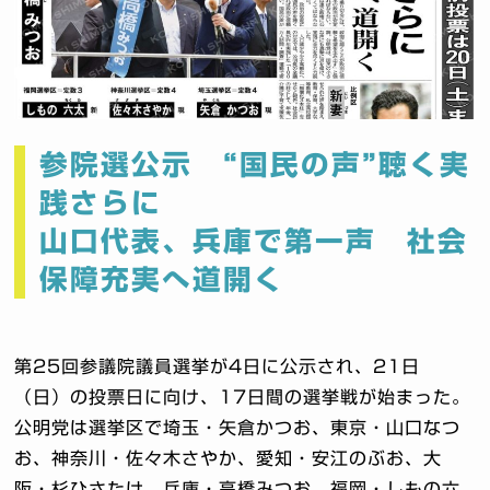
参院選公示 “国民の声”聴く実
践さらに
山口代表、兵庫で第一声 社会
保障充実へ道開く
第25回参議院議員選挙が4日に公示され、21日
（日）の投票日に向け、17日間の選挙戦が始まった。
公明党は選挙区で埼玉・矢倉かつお、東京・山口なつ
お、神奈川・佐々木さやか、愛知・安江のぶお、大
阪・杉ひさたけ、兵庫・高橋みつお、福岡・しもの六