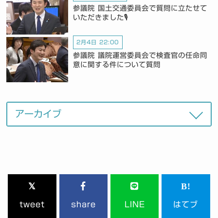
参議院 国土交通委員会で質問に立たせて
いただきました🎙️
2月4日 22:00
参議院 議院運営委員会で検査官の任命同
意に関する件について質問
tweet
share
LINE
はてブ