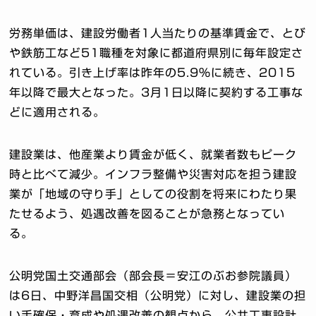
労務単価は、建設労働者1人当たりの基準賃金で、とび
や鉄筋工など51職種を対象に都道府県別に毎年設定さ
れている。引き上げ率は昨年の5.9％に続き、2015
年以降で最大となった。3月1日以降に契約する工事な
どに適用される。
建設業は、他産業より賃金が低く、就業者数もピーク
時と比べて減少。インフラ整備や災害対応を担う建設
業が「地域の守り手」としての役割を将来にわたり果
たせるよう、処遇改善を図ることが急務となってい
る。
公明党国土交通部会（部会長＝安江のぶお参院議員）
は6日、中野洋昌国交相（公明党）に対し、建設業の担
い手確保・育成や処遇改善の観点から、公共工事設計