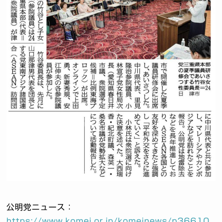
公明党ニュース：
https://www.komei.or.jp/komeinews/p36610