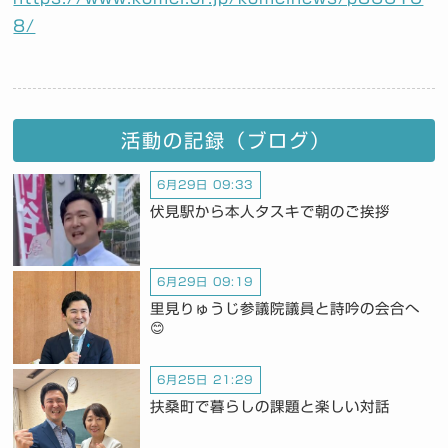
8/
活動の記録（ブログ）
6月29日 09:33
伏見駅から本人タスキで朝のご挨拶
6月29日 09:19
里見りゅうじ参議院議員と詩吟の会合へ
😊
6月25日 21:29
扶桑町で暮らしの課題と楽しい対話